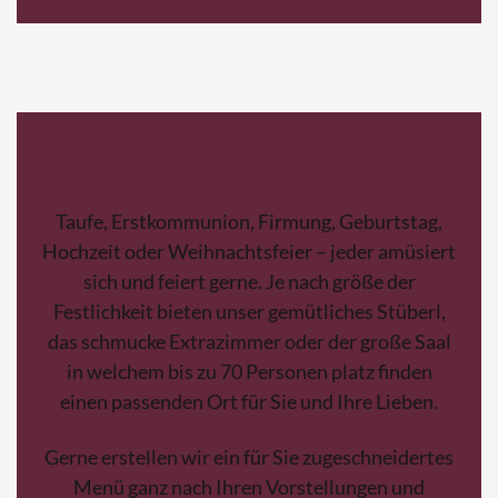
Feiern Sie mit uns
Taufe, Erstkommunion, Firmung, Geburtstag,
Hochzeit oder Weihnachtsfeier – jeder amüsiert
sich und feiert gerne. Je nach größe der
Festlichkeit bieten unser gemütliches Stüberl,
das schmucke Extrazimmer oder der große Saal
in welchem bis zu 70 Personen platz finden
einen passenden Ort für Sie und Ihre Lieben.
Gerne erstellen wir ein für Sie zugeschneidertes
Menü ganz nach Ihren Vorstellungen und