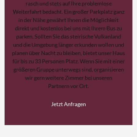
rasch und stets auf Ihre problemlose
Weiterfahrt bedacht. Ein großer Parkplatz ganz
in der Nähe gewährt Ihnen die Möglichkeit
direkt und kostenlos bei uns mit Ihrem Bus zu
parken. Sollten Sie das steirische Vulkanland
und die Umgebung länger erkunden wollen und
planen über Nacht zu bleiben, bietet unser Haus
für bis zu 33 Personen Platz. Wenn Sie mit einer
größeren Gruppe unterwegs sind, organisieren
wir gern weitere Zimmer bei unseren
Partnern vor Ort.
Jetzt Anfragen