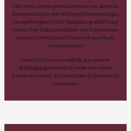
Seit vielen Jahren produzieren wir vor allem im
Sommerhalbjahr sehr erfolgreich hochwertiges,
handgefertigtes Frisch-Speiseeis, großteils aus
heimischen Naturprodukten, wie Früchten aus
unserem Umfeld und Frischmilch aus Markt
Hartmannsdorf.
Dadurch ist es uns möglich, aus unserer
großzügig gestalteten Eisecke eine reiche
Palette an bunten, g‘schmackigen Eisbechern zu
kredenzen.