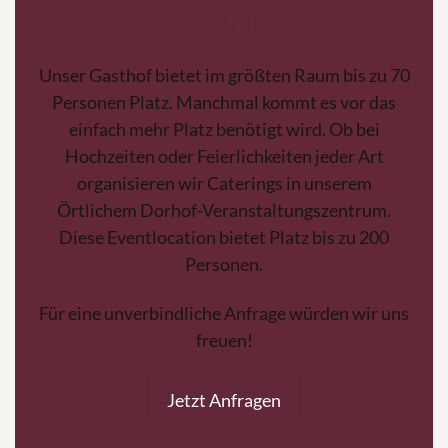
Catering
Unser Gasthof bietet im größten Raum bis zu 70
Personen Platz. Manchmal kommt es vor das
einfach mehr Platz benötigt wird. Ob bei
Hochzeiten oder Feierlichkeiten jeder Art
organisieren wir Caterings in unserem
Örtlichem Dorhof-Veranstaltungszentrum.
Diese Eventlocation bietet Platz bis zu 200
Personen.
Für eine unverbindliche Anfrage würden wir uns
freuen!
Jetzt Anfragen