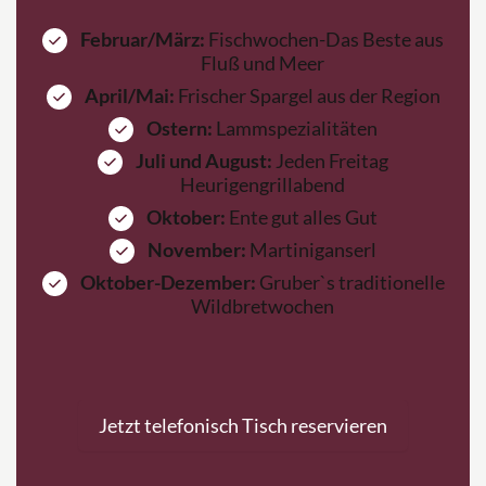
Februar/März:
Fischwochen-Das Beste aus
Fluß und Meer
April/Mai:
Frischer Spargel aus der Region
Ostern:
Lammspezialitäten
Juli und August:
Jeden Freitag
Heurigengrillabend
Oktober:
Ente gut alles Gut
November:
Martiniganserl
Oktober-Dezember:
Gruber`s traditionelle
Wildbretwochen
Jetzt telefonisch Tisch reservieren