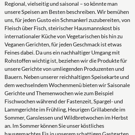
Regional, vielseitig und saisonal – so könnte man
unsere Speisen am Besten beschreiben. Wir bemühen
uns, für jeden Gusto ein Schmankerl zuzubereiten, von
Fleisch über Fisch, steirischer Hausmannskost bis
internationaler Küche von Vegetarischen bis hin zu
Veganen Gerichten, für jeden Geschmack ist etwas
Feines dabei. Da uns ein nachhaltiger Umgang mit
Rohstoffen wichtig ist, beziehen wir die Produkte für
unsere Gerichte von umliegenden Produzenten und
Bauern. Neben unserer reichhaltigen Speisekarte und
dem wechselndem Wochenmenü bieten wir Saisonale
Gerichte und Themenwochen wie zum Beispiel
Fischwochen während der Fastenzeit, Spargel- und
Lammgerichte im Frühling, Heurigen Grillabende im
Sommer, Ganslessen und Wildbretwochen im Herbst
an. Im Sommer können Sie unser köstliches
hausgemachtes Eis in unserem schattigen Gastgarten